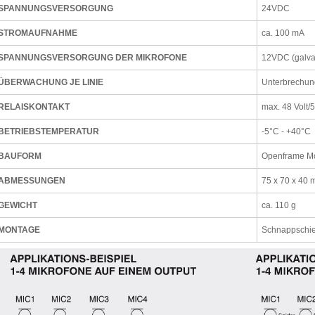
SPANNUNGSVERSORGUNG
24VDC
STROMAUFNAHME
ca. 100 mA
SPANNUNGSVERSORGUNG DER MIKROFONE
12VDC (galva
ÜBERWACHUNG JE LINIE
Unterbrechun
RELAISKONTAKT
max. 48 Volt/
BETRIEBSTEMPERATUR
-5°C - +40°C
BAUFORM
Openframe Mo
ABMESSUNGEN
75 x 70 x 40 
GEWICHT
ca. 110 g
MONTAGE
Schnappschi