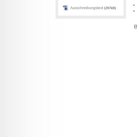
Ausschreibungstext
(297kB)
B