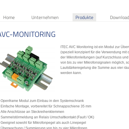
Home
Unternehmen
Produkte
Download
AVC-MONITORING
ITEC AVC Monitoring ist ein Modul zur Über
(speziell konzipiert für die Verwendung m
der Mikrofonleitungen (auf Kurzschluss un
von bis zu vier Mikrofonsignalen möglich, s
Lautstärkeregelung die Summe aus vier räu
werden kann.
Openframe Modul zum Einbau in den Systemschrank
Einfache Montage, vorbereitet für Schnappschiene 35 mm
Alle Anschlüsse an Steckreihenklemmen
Sammelstörmeldung an Relais Umschaltkontakt (Fault / OK)
Geeignet sowohl für Mikrofonpegel als auch Linepegel
Überwachung / Summierung von bis zu vier Mikrofonen