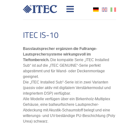
ITEC IS-10
Basslautsprecher ergänzen die Fullrange-
Lautsprechersysteme wirkungsvoll im
Tieftonbereich.
Die kompakte Serie „ITEC Installed
Sub“ ist auf die „ITEC GENUINE“-Serie perfekt
abgestimmt und für Wand- oder Deckenmontage
geeignet.
Die „ITEC Installed Sub“-Serie ist in zwei Varianten
(passiv oder aktiv mit digitalem Verstärkermodul und
integriertem DSP) verfügbar.
Alle Modelle verfügen über ein Birkenholz-Multiplex
Gehäuse, eine ballwurfsichere Lautsprecher-
Abdeckung mit Akustik-Schaumstoff belegt und eine
witterungs- und UV-beständige PU-Beschichtung (Poly
Urea) schwarz.