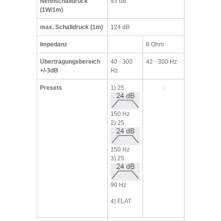
Nennschalldruck
93 dB
(1W/1m)
max. Schalldruck (1m)
124 dB
Impedanz
8 Ohm
Übertragungsbereich
40 - 300
42 - 300 Hz
+/-3dB
Hz
Presets
1) 25
-
150 Hz
2) 25
150 Hz
3) 25
90 Hz
4) FLAT