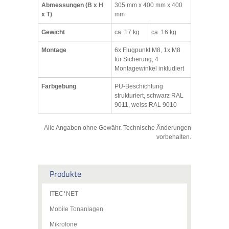
Abmessungen (B x H
305 mm x 400 mm x 400
x T)
mm
Gewicht
ca. 17 kg
ca. 16 kg
Montage
6x Flugpunkt M8, 1x M8
für Sicherung, 4
Montagewinkel inkludiert
Farbgebung
PU-Beschichtung
strukturiert, schwarz RAL
9011, weiss RAL 9010
Alle Angaben ohne Gewähr. Technische Änderungen
vorbehalten.
Produkte
ITEC*NET
Mobile Tonanlagen
Mikrofone