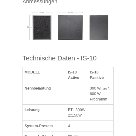
Abmessungen
Technische Daten - IS-10
MODELL
IS-10
IS-10
Active
Passive
Nennbelastung
300 W
/
RMS
600 W
Programm
Leistung
BTL 300W
2x150W
System-Presets
4