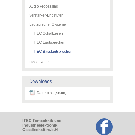
Audio Processing
Verstärker-Endstufen
Lautsprecher Systeme
ITEC Schallzeilen
ITEC Lautsprecher
ITEC Basslautsprecher
Liedanzeige
Downloads
Datenblatt
(416kB)
ITEC Tontechnik und
Industrieelektronik
Gesellschaft m.b.H.