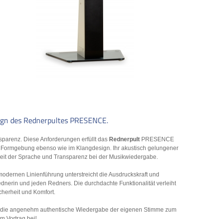
ign des Rednerpultes PRESENCE.
sparenz. Diese Anforderungen erfüllt das
Rednerpult
PRESENCE
er Formgebung ebenso wie im Klangdesign. Ihr akustisch gelungener
rheit der Sprache und Transparenz bei der Musikwiedergabe.
odernen Linienführung unterstreicht die Ausdruckskraft und
nerin und jeden Redners. Die durchdachte Funktionalität verleiht
cherheit und Komfort.
ägt die angenehm authentische Wiedergabe der eigenen Stimme zum
m Vortrag bei!