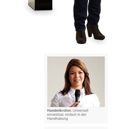
Handmikrofon:
Universell
einsetzbar, einfach in der
Handhabung