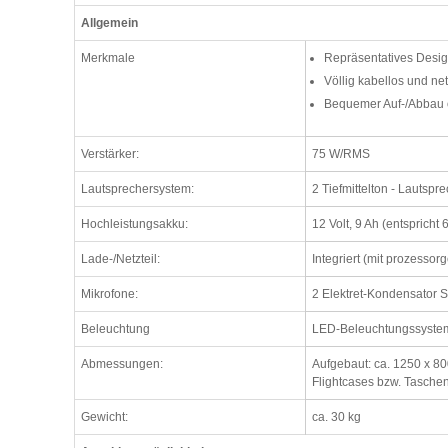
Allgemein
Merkmale
Repräsentatives Design
Völlig kabellos und n
Bequemer Auf-/Abbau o
Verstärker:
75 W/RMS
Lautsprechersystem:
2 Tiefmittelton - Lautspr
Hochleistungsakku:
12 Volt, 9 Ah (entspricht 
Lade-/Netzteil:
Integriert (mit prozesso
Mikrofone:
2 Elektret-Kondensator
Beleuchtung
LED-Beleuchtungssystem 
Abmessungen:
Aufgebaut: ca. 1250 x 80
Flightcases bzw. Tasche
Gewicht:
ca. 30 kg