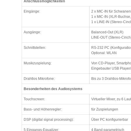
Anschlussmöglichkeiten
Eingänge:
2 x MIC-IN für Schwanen
1 x MIC-IN (XLR-Buchse
1 x LINE-IN (Stereo-Cinc
Ausgänge:
Balanced-Out (XLR)
LINE-OUT (Stereo-Cinch
Schnittstellen:
RS-232 PC (Konfiguratio
Optional: WLAN
Musikzuspielung:
Von CD-Player, Smartpho
Eingebauter USB Player/
Drahtlos Mikrofone:
Bis zu 3 Drahtlos-Mikrof
Besonderheiten des Audiosystems
Touchscreen:
Virtueller Mixer, zu 6 Lau
Bass- und Höhenregler:
für Zuspielungen
DSP (digital signal processing):
Über PC konfigurierbar
5 Eingangs-Equalizer:
4 Band parametrisch